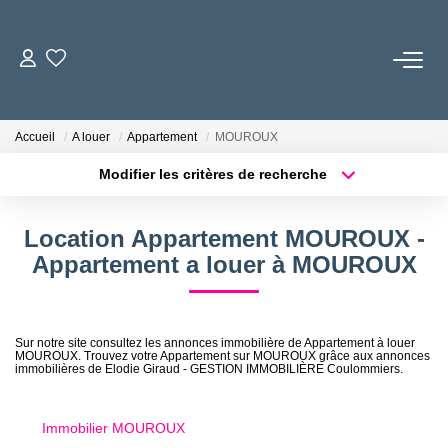
ACCUEIL
Accueil
A louer
Appartement
MOUROUX
L'AGENCE
Modifier les critères de recherche
Localisation
Type de bien
Surface min
Budget max
LOCATIONS
Location Appartement MOUROUX -
Appartement a louer à MOUROUX
Plus de critères
Créer une alerte
GESTION LOCATIVE
NOS TARIFS
Sur notre site consultez les annonces immobilière de Appartement à louer
MOUROUX. Trouvez votre Appartement sur MOUROUX grâce aux annonces
immobilières de Elodie Giraud - GESTION IMMOBILIÈRE Coulommiers.
CONTACT
Immobilier MOUROUX