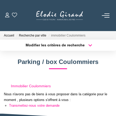
ACCUEIL
Accueil
Recherche par ville
immobilier Coulommiers
L'AGENCE
Modifier les critères de recherche
Localisation
Type de bien
Localisation
Sélectionnez...
LOCATIONS
Parking / box Coulommiers
Surface min
Budget max
GESTION LOCATIVE
Plus de critères
Créer une alerte
Immobilier Coulommiers
NOS TARIFS
Nous n'avons pas de biens à vous proposer dans la catégorie pour le
moment , plusieurs options s'offrent à vous :
CONTACT
Transmettez-nous votre demande