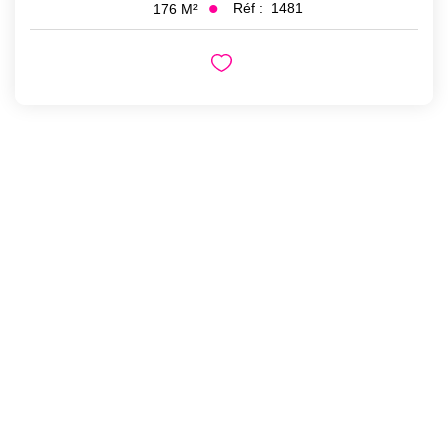
Réf :
1481
176
M²