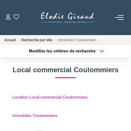
ACCUEIL
Accueil
Recherche par ville
immobilier Coulommiers
L'AGENCE
Modifier les critères de recherche
Localisation
Type de bien
Localisation
Sélectionnez...
LOCATIONS
Local commercial Coulommiers
Surface min
Budget max
GESTION LOCATIVE
Plus de critères
Créer une alerte
Location Local commercial Coulommiers
NOS TARIFS
Immobilier Coulommiers
CONTACT