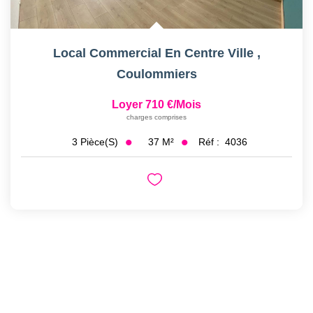
Local Commercial En Centre Ville
,
Coulommiers
Loyer 710 €/mois
charges comprises
37
M²
Réf :
4036
3
Pièce(s)