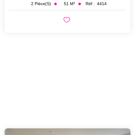
51
M²
Réf :
4414
2
Pièce(s)