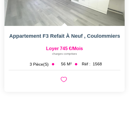
Appartement F3 Refait À Neuf
,
Coulommiers
Loyer 745 €/mois
charges comprises
56
M²
Réf :
1568
3
Pièce(s)