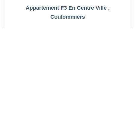
Appartement F3 En Centre Ville
,
Coulommiers
Loyer 720 €/mois
charges comprises
48
M²
Réf :
2019
3
Pièce(s)