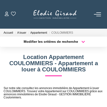
ACCUEIL
Accueil
A louer
Appartement
COULOMMIERS
L'AGENCE
Modifier les critères de recherche
Localisation
Type de bien
Localisation
Sélectionnez...
LOCATIONS
Location Appartement
Surface min
Budget max
COULOMMIERS - Appartement a
GESTION LOCATIVE
louer à COULOMMIERS
Plus de critères
Créer une alerte
NOS TARIFS
Sur notre site consultez les annonces immobilière de Appartement à louer
COULOMMIERS. Trouvez votre Appartement sur COULOMMIERS grâce aux
annonces immobilières de Elodie Giraud - GESTION IMMOBILIÈRE
CONTACT
Coulommiers.