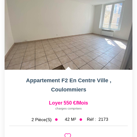
Appartement F2 En Centre Ville
,
Coulommiers
Loyer 550 €/mois
charges comprises
42
M²
Réf :
2173
2
Pièce(s)