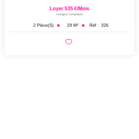
Loyer 535 €/mois
charges comprises
29
M²
Réf :
326
2
Pièce(s)