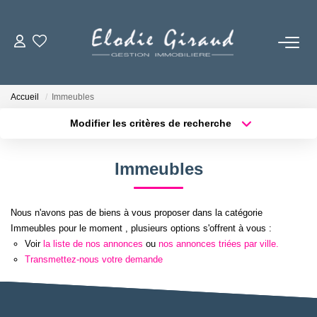
ACCUEIL
Accueil
Immeubles
L'AGENCE
Modifier les critères de recherche
Localisation
Type de bien
Surface min
Budget max
LOCATIONS
Immeubles
Plus de critères
Créer une alerte
GESTION LOCATIVE
Nous n'avons pas de biens à vous proposer dans la catégorie
Immeubles pour le moment , plusieurs options s'offrent à vous :
NOS TARIFS
Voir
la liste de nos annonces
ou
nos annonces triées par ville.
Transmettez-nous votre demande
CONTACT