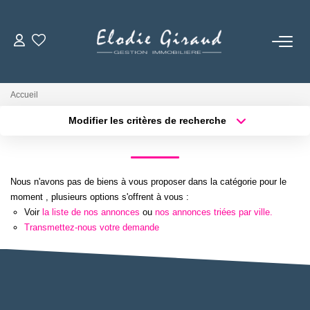
ACCUEIL
Accueil
L'AGENCE
Modifier les critères de recherche
Localisation
Type de bien
Localisation
Sélectionnez...
LOCATIONS
Surface min
Budget max
Nous n'avons pas de biens à vous proposer dans la catégorie pour le
GESTION LOCATIVE
moment , plusieurs options s'offrent à vous :
Plus de critères
Créer une alerte
Voir
la liste de nos annonces
ou
nos annonces triées par ville.
Transmettez-nous votre demande
NOS TARIFS
CONTACT