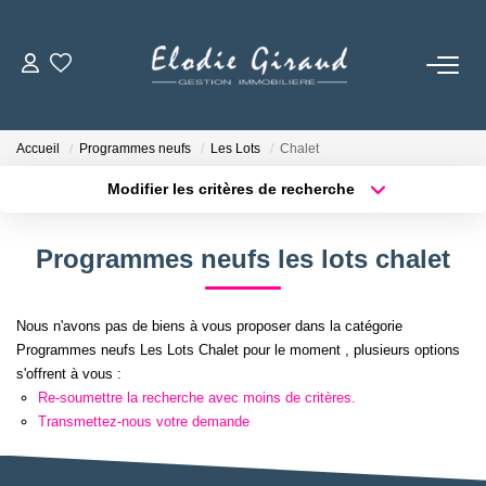
ACCUEIL
Accueil
Programmes neufs
Les Lots
Chalet
L'AGENCE
Modifier les critères de recherche
Localisation
Type de bien
Localisation
Sélectionnez...
LOCATIONS
Programmes neufs les lots chalet
Surface min
Budget max
GESTION LOCATIVE
Nous n'avons pas de biens à vous proposer dans la catégorie
Plus de critères
Créer une alerte
Programmes neufs Les Lots Chalet pour le moment , plusieurs options
NOS TARIFS
s'offrent à vous :
Re-soumettre la recherche avec moins de critères.
Transmettez-nous votre demande
CONTACT