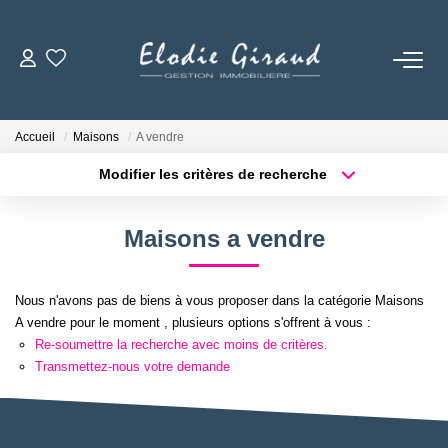
ACCUEIL
Accueil
Maisons
A vendre
L'AGENCE
Modifier les critères de recherche
Localisation
Type de bien
Localisation
Sélectionnez...
LOCATIONS
Maisons a vendre
Surface min
Budget max
GESTION LOCATIVE
Nous n'avons pas de biens à vous proposer dans la catégorie Maisons
Plus de critères
Créer une alerte
A vendre pour le moment , plusieurs options s'offrent à vous :
NOS TARIFS
Re-soumettre la recherche avec moins de critères.
Transmettez-nous votre demande
CONTACT