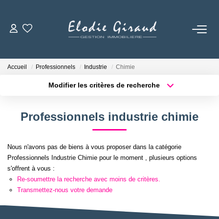
ACCUEIL
Accueil
Professionnels
Industrie
Chimie
L'AGENCE
Modifier les critères de recherche
Localisation
Type de bien
Localisation
Sélectionnez...
LOCATIONS
Professionnels industrie chimie
Surface min
Budget max
GESTION LOCATIVE
Nous n'avons pas de biens à vous proposer dans la catégorie
Plus de critères
Créer une alerte
Professionnels Industrie Chimie pour le moment , plusieurs options
NOS TARIFS
s'offrent à vous :
Re-soumettre la recherche avec moins de critères.
Transmettez-nous votre demande
CONTACT