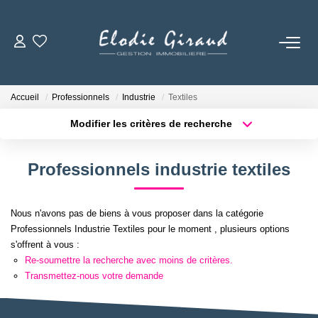
ACCUEIL
Accueil
Professionnels
Industrie
Textiles
L'AGENCE
Modifier les critères de recherche
Localisation
Type de bien
Localisation
Sélectionnez...
LOCATIONS
Professionnels industrie textiles
Surface min
Budget max
GESTION LOCATIVE
Nous n'avons pas de biens à vous proposer dans la catégorie
Plus de critères
Créer une alerte
Professionnels Industrie Textiles pour le moment , plusieurs options
NOS TARIFS
s'offrent à vous :
Re-soumettre la recherche avec moins de critères.
Transmettez-nous votre demande
CONTACT