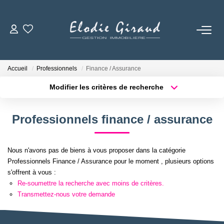
ACCUEIL
Accueil
Professionnels
Finance / Assurance
L'AGENCE
Modifier les critères de recherche
Localisation
Type de bien
Localisation
Sélectionnez...
LOCATIONS
Professionnels finance / assurance
Surface min
Budget max
GESTION LOCATIVE
Nous n'avons pas de biens à vous proposer dans la catégorie
Plus de critères
Créer une alerte
Professionnels Finance / Assurance pour le moment , plusieurs options
NOS TARIFS
s'offrent à vous :
Re-soumettre la recherche avec moins de critères.
Transmettez-nous votre demande
CONTACT