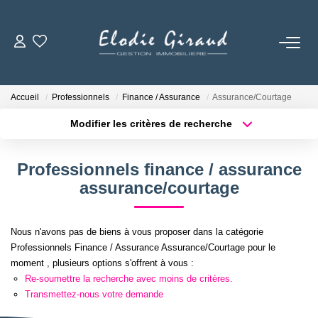
ACCUEIL
Accueil
Professionnels
Finance / Assurance
Assurance/Courtage
L'AGENCE
Modifier les critères de recherche
Localisation
Type de bien
Localisation
Sélectionnez...
LOCATIONS
Professionnels finance / assurance
Surface min
Budget max
assurance/courtage
GESTION LOCATIVE
Plus de critères
Créer une alerte
Nous n'avons pas de biens à vous proposer dans la catégorie
NOS TARIFS
Professionnels Finance / Assurance Assurance/Courtage pour le
moment , plusieurs options s'offrent à vous :
Re-soumettre la recherche avec moins de critères.
CONTACT
Transmettez-nous votre demande