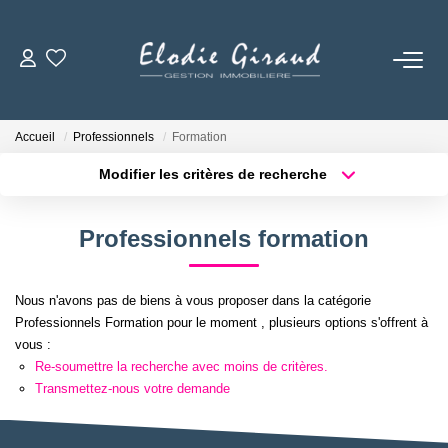
ACCUEIL
Accueil
Professionnels
Formation
L'AGENCE
Modifier les critères de recherche
Localisation
Type de bien
Localisation
Sélectionnez...
LOCATIONS
Professionnels formation
Surface min
Budget max
GESTION LOCATIVE
Nous n'avons pas de biens à vous proposer dans la catégorie
Plus de critères
Créer une alerte
Professionnels Formation pour le moment , plusieurs options s'offrent à
NOS TARIFS
vous :
Re-soumettre la recherche avec moins de critères.
Transmettez-nous votre demande
CONTACT