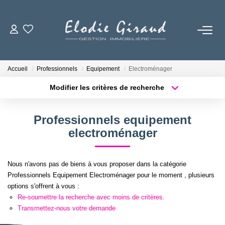
ACCUEIL
Accueil
Professionnels
Equipement
Electroménager
L'AGENCE
Modifier les critères de recherche
Localisation
Type de bien
Surface min
Budget max
LOCATIONS
Professionnels equipement
electroménager
Plus de critères
Créer une alerte
GESTION LOCATIVE
Nous n'avons pas de biens à vous proposer dans la catégorie
NOS TARIFS
Professionnels Equipement Electroménager pour le moment , plusieurs
options s'offrent à vous :
Re-soumettre la recherche avec moins de critères.
CONTACT
Transmettez-nous votre demande