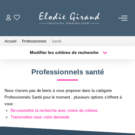
ACCUEIL
Accueil
Professionnels
Santé
L'AGENCE
Modifier les critères de recherche
Localisation
Type de bien
Surface min
Budget max
LOCATIONS
Professionnels santé
Plus de critères
Créer une alerte
GESTION LOCATIVE
Nous n'avons pas de biens à vous proposer dans la catégorie
Professionnels Santé pour le moment , plusieurs options s'offrent à
NOS TARIFS
vous :
Re-soumettre la recherche avec moins de critères.
Transmettez-nous votre demande
CONTACT