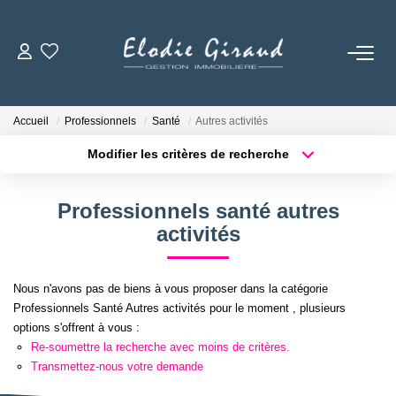
ACCUEIL
Accueil
Professionnels
Santé
Autres activités
L'AGENCE
Modifier les critères de recherche
Localisation
Type de bien
Localisation
Sélectionnez...
LOCATIONS
Professionnels santé autres
Surface min
Budget max
activités
GESTION LOCATIVE
Plus de critères
Créer une alerte
Nous n'avons pas de biens à vous proposer dans la catégorie
NOS TARIFS
Professionnels Santé Autres activités pour le moment , plusieurs
options s'offrent à vous :
Re-soumettre la recherche avec moins de critères.
CONTACT
Transmettez-nous votre demande