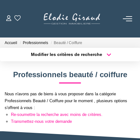
ACCUEIL
Accueil
Professionnels
Beauté / Coiffure
L'AGENCE
Modifier les critères de recherche
Localisation
Type de bien
Localisation
Sélectionnez...
LOCATIONS
Professionnels beauté / coiffure
Surface min
Budget max
GESTION LOCATIVE
Nous n'avons pas de biens à vous proposer dans la catégorie
Plus de critères
Créer une alerte
Professionnels Beauté / Coiffure pour le moment , plusieurs options
NOS TARIFS
s'offrent à vous :
Re-soumettre la recherche avec moins de critères.
Transmettez-nous votre demande
CONTACT