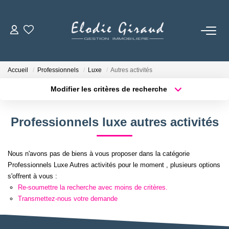
ACCUEIL
Accueil
Professionnels
Luxe
Autres activités
L'AGENCE
Modifier les critères de recherche
Localisation
Type de bien
Localisation
Sélectionnez...
LOCATIONS
Professionnels luxe autres activités
Surface min
Budget max
GESTION LOCATIVE
Nous n'avons pas de biens à vous proposer dans la catégorie
Plus de critères
Créer une alerte
Professionnels Luxe Autres activités pour le moment , plusieurs options
NOS TARIFS
s'offrent à vous :
Re-soumettre la recherche avec moins de critères.
Transmettez-nous votre demande
CONTACT