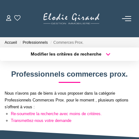
ACCUEIL
Accueil
Professionnels
Commerces Prox.
L'AGENCE
Modifier les critères de recherche
Localisation
Type de bien
Localisation
Sélectionnez...
LOCATIONS
Professionnels commerces prox.
Surface min
Budget max
GESTION LOCATIVE
Nous n'avons pas de biens à vous proposer dans la catégorie
Plus de critères
Créer une alerte
Professionnels Commerces Prox. pour le moment , plusieurs options
NOS TARIFS
s'offrent à vous :
Re-soumettre la recherche avec moins de critères.
Transmettez-nous votre demande
CONTACT