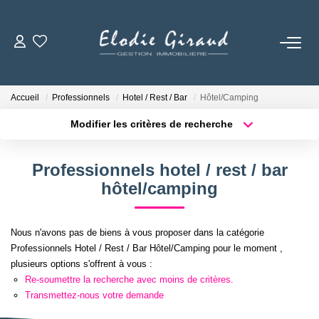
ACCUEIL
Accueil
Professionnels
Hotel / Rest / Bar
Hôtel/Camping
L'AGENCE
Modifier les critères de recherche
Localisation
Type de bien
Localisation
Sélectionnez...
LOCATIONS
Professionnels hotel / rest / bar
Surface min
Budget max
hôtel/camping
GESTION LOCATIVE
Plus de critères
Créer une alerte
Nous n'avons pas de biens à vous proposer dans la catégorie
NOS TARIFS
Professionnels Hotel / Rest / Bar Hôtel/Camping pour le moment ,
plusieurs options s'offrent à vous :
Re-soumettre la recherche avec moins de critères.
CONTACT
Transmettez-nous votre demande