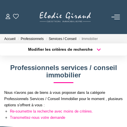
ACCUEIL
Accueil
Professionnels
Services / Conseil
Immobilier
L'AGENCE
Modifier les critères de recherche
Localisation
Type de bien
Localisation
Sélectionnez...
LOCATIONS
Professionnels services / conseil
Surface min
Budget max
immobilier
GESTION LOCATIVE
Plus de critères
Créer une alerte
Nous n'avons pas de biens à vous proposer dans la catégorie
NOS TARIFS
Professionnels Services / Conseil Immobilier pour le moment , plusieurs
options s'offrent à vous :
Re-soumettre la recherche avec moins de critères.
CONTACT
Transmettez-nous votre demande