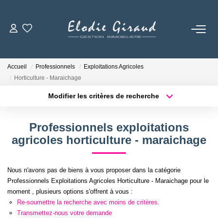
ACCUEIL
Accueil
Professionnels
Exploitations Agricoles
L'AGENCE
Horticulture - Maraichage
Modifier les critères de recherche
Localisation
Type de bien
LOCATIONS
Localisation
Sélectionnez...
Professionnels exploitations
GESTION LOCATIVE
Surface min
Budget max
agricoles horticulture - maraichage
Plus de critères
Créer une alerte
NOS TARIFS
Nous n'avons pas de biens à vous proposer dans la catégorie
Professionnels Exploitations Agricoles Horticulture - Maraichage pour le
moment , plusieurs options s'offrent à vous :
CONTACT
Re-soumettre la recherche avec moins de critères.
Transmettez-nous votre demande