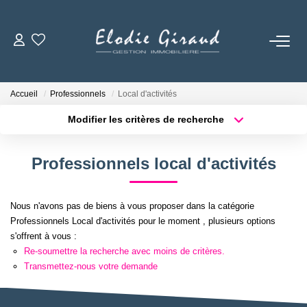
ACCUEIL
Accueil
Professionnels
Local d'activités
L'AGENCE
Modifier les critères de recherche
Localisation
Type de bien
Localisation
Sélectionnez...
LOCATIONS
Professionnels local d'activités
Surface min
Budget max
GESTION LOCATIVE
Nous n'avons pas de biens à vous proposer dans la catégorie
Plus de critères
Créer une alerte
Professionnels Local d'activités pour le moment , plusieurs options
NOS TARIFS
s'offrent à vous :
Re-soumettre la recherche avec moins de critères.
Transmettez-nous votre demande
CONTACT