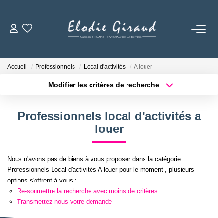
ACCUEIL
Accueil
Professionnels
Local d'activités
A louer
L'AGENCE
Modifier les critères de recherche
Localisation
Type de bien
Localisation
Sélectionnez...
LOCATIONS
Professionnels local d'activités a
Surface min
Budget max
louer
GESTION LOCATIVE
Plus de critères
Créer une alerte
Nous n'avons pas de biens à vous proposer dans la catégorie
NOS TARIFS
Professionnels Local d'activités A louer pour le moment , plusieurs
options s'offrent à vous :
Re-soumettre la recherche avec moins de critères.
CONTACT
Transmettez-nous votre demande