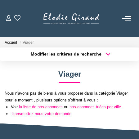
ACCUEIL
Accueil
Viager
L'AGENCE
Modifier les critères de recherche
Localisation
Type de bien
Localisation
Sélectionnez...
LOCATIONS
Viager
Surface min
Budget max
GESTION LOCATIVE
Nous n'avons pas de biens à vous proposer dans la catégorie Viager
Plus de critères
Créer une alerte
pour le moment , plusieurs options s'offrent à vous :
NOS TARIFS
Voir
la liste de nos annonces
ou
nos annonces triées par ville.
Transmettez-nous votre demande
CONTACT