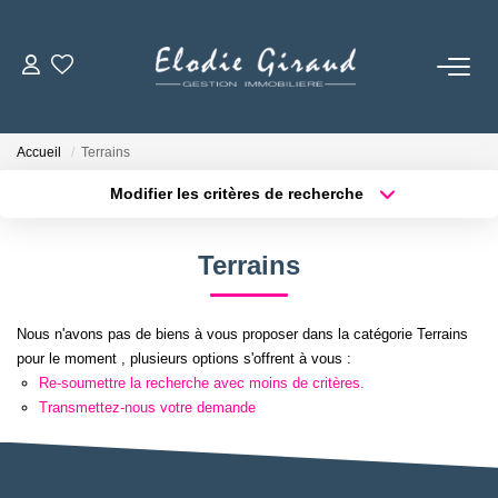
ACCUEIL
Accueil
Terrains
L'AGENCE
Modifier les critères de recherche
Localisation
Type de bien
Localisation
Sélectionnez...
LOCATIONS
Terrains
Surface min
Budget max
GESTION LOCATIVE
Nous n'avons pas de biens à vous proposer dans la catégorie Terrains
Plus de critères
Créer une alerte
pour le moment , plusieurs options s'offrent à vous :
NOS TARIFS
Re-soumettre la recherche avec moins de critères.
Transmettez-nous votre demande
CONTACT