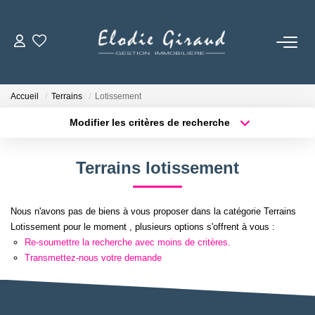
ACCUEIL
Accueil
Terrains
Lotissement
L'AGENCE
Modifier les critères de recherche
Localisation
Type de bien
Localisation
Sélectionnez...
LOCATIONS
Terrains lotissement
Surface min
Budget max
GESTION LOCATIVE
Nous n'avons pas de biens à vous proposer dans la catégorie Terrains
Plus de critères
Créer une alerte
Lotissement pour le moment , plusieurs options s'offrent à vous :
NOS TARIFS
Re-soumettre la recherche avec moins de critères.
Transmettez-nous votre demande
CONTACT