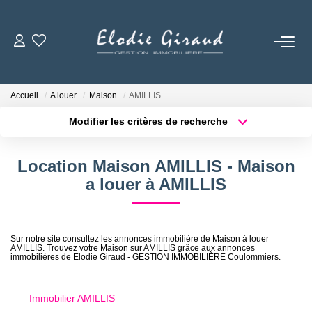
ACCUEIL
Accueil
A louer
Maison
AMILLIS
L'AGENCE
Modifier les critères de recherche
Localisation
Type de bien
Localisation
Sélectionnez...
LOCATIONS
Location Maison AMILLIS - Maison
Surface min
Budget max
a louer à AMILLIS
GESTION LOCATIVE
Plus de critères
Créer une alerte
NOS TARIFS
Sur notre site consultez les annonces immobilière de Maison à louer
AMILLIS. Trouvez votre Maison sur AMILLIS grâce aux annonces
immobilières de Elodie Giraud - GESTION IMMOBILIÈRE Coulommiers.
CONTACT
Immobilier AMILLIS