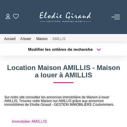
ACCUEIL
Accueil
A louer
Maison
AMILLIS
L'AGENCE
Modifier les critères de recherche
Localisation
Type de bien
Localisation
Sélectionnez...
LOCATIONS
Location Maison AMILLIS - Maison
Surface min
Budget max
a louer à AMILLIS
GESTION LOCATIVE
Plus de critères
Créer une alerte
NOS TARIFS
Sur notre site consultez les annonces immobilière de Maison à louer
AMILLIS. Trouvez votre Maison sur AMILLIS grâce aux annonces
immobilières de Elodie Giraud - GESTION IMMOBILIÈRE Coulommiers.
CONTACT
Immobilier AMILLIS