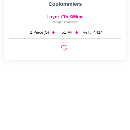
Coulommiers
Loyer 715 €/mois
charges comprises
51
M²
Réf :
4414
2
Pièce(s)