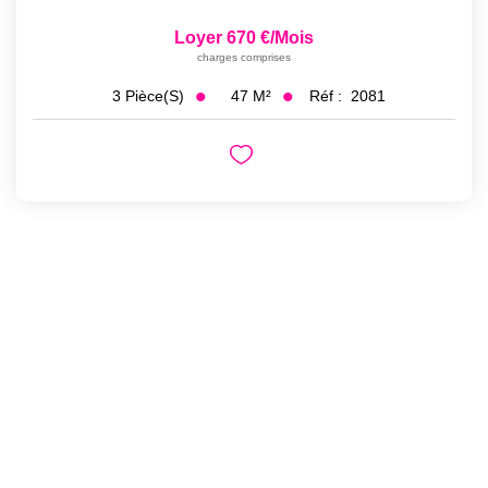
Loyer 670 €/mois
charges comprises
47
M²
Réf :
2081
3
Pièce(s)