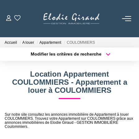
ACCUEIL
Accueil
A louer
Appartement
COULOMMIERS
L'AGENCE
Modifier les critères de recherche
Localisation
Type de bien
Localisation
Sélectionnez...
LOCATIONS
Location Appartement
Surface min
Budget max
COULOMMIERS - Appartement a
GESTION LOCATIVE
louer à COULOMMIERS
Plus de critères
Créer une alerte
NOS TARIFS
Sur notre site consultez les annonces immobilière de Appartement à louer
COULOMMIERS. Trouvez votre Appartement sur COULOMMIERS grâce aux
annonces immobilières de Elodie Giraud - GESTION IMMOBILIÈRE
CONTACT
Coulommiers.