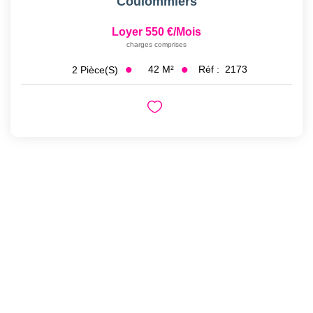
Coulommiers
Loyer 550 €/mois
charges comprises
42
M²
Réf :
2173
2
Pièce(s)