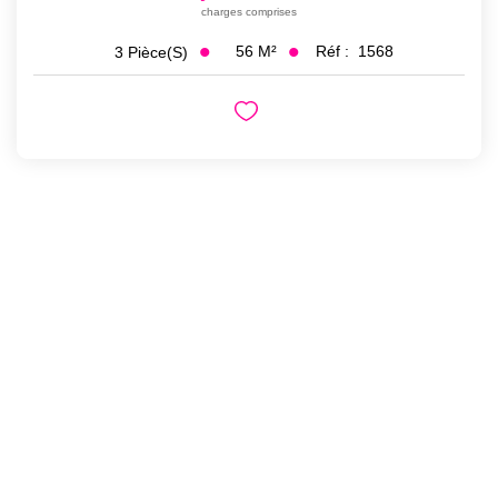
charges comprises
56
M²
Réf :
1568
3
Pièce(s)