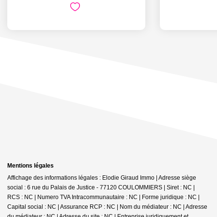
Mentions légales
Affichage des informations légales : Elodie Giraud Immo | Adresse siège
social : 6 rue du Palais de Justice - 77120 COULOMMIERS | Siret : NC |
RCS : NC | Numero TVA Intracommunautaire : NC | Forme juridique : NC |
Capital social : NC | Assurance RCP : NC | Nom du médiateur : NC | Adresse
du médiateur : NC | Adresse du site : NC |
Entreprise juridiquement et