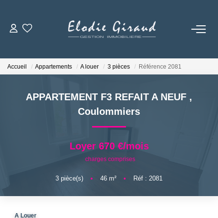
ACCUEIL
Accueil
Appartements
A louer
3 pièces
Référence 2081
L'AGENCE
APPARTEMENT F3 REFAIT A NEUF
,
LOCATIONS
Coulommiers
GESTION LOCATIVE
Loyer 670 €/mois
charges comprises
NOS TARIFS
3
pièce(s)
•
46
m²
•
Réf : 2081
CONTACT
A Louer