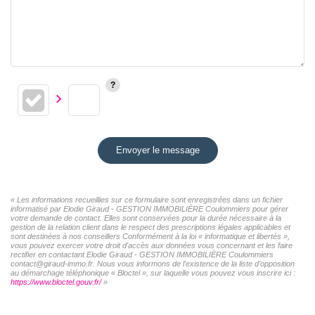
Envoyer le message
« Les informations recueillies sur ce formulaire sont enregistrées dans un fichier
informatisé par Elodie Giraud - GESTION IMMOBILIÈRE Coulommiers pour gérer
votre demande de contact. Elles sont conservées pour la durée nécessaire à la
gestion de la relation client dans le respect des prescriptions légales applicables et
sont destinées à nos conseillers Conformément à la loi « informatique et libertés »,
vous pouvez exercer votre droit d'accès aux données vous concernant et les faire
rectifier en contactant Elodie Giraud - GESTION IMMOBILIÈRE Coulommiers
contact@giraud-immo.fr. Nous vous informons de l'existence de la liste d'opposition
au démarchage téléphonique « Bloctel », sur laquelle vous pouvez vous inscrire ici :
https://www.bloctel.gouv.fr/
»