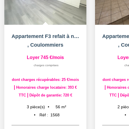
Appartement F3 refait à neuf
,
Coulommiers
,
Co
Loyer 745 €/mois
Loye
charges comprises
cha
dont charges récupérables: 25 €/mois
dont charges r
|
|
Honoraires charge locataire: 393 €
Honoraires c
|
|
TTC
Dépôt de garantie: 720 €
TTC
Dépôt
56
m²
3
pièce(s)
2
pièc
Réf :
1568