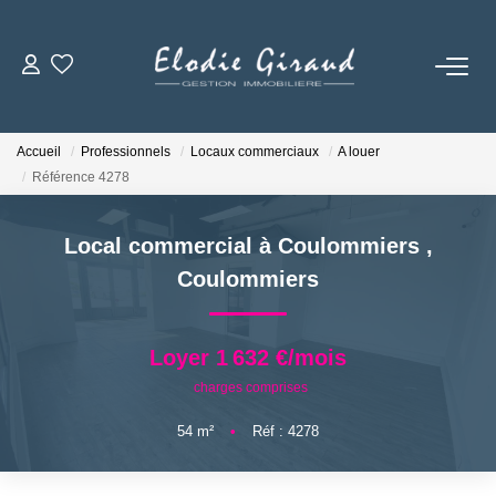
ACCUEIL
Accueil
Professionnels
Locaux commerciaux
A louer
L'AGENCE
Référence 4278
LOCATIONS
Local commercial à Coulommiers
,
Coulommiers
GESTION LOCATIVE
Loyer 1 632 €/mois
NOS TARIFS
charges comprises
54
m²
•
Réf : 4278
CONTACT