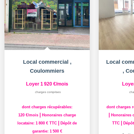
Local commercial
,
Coulommiers
,
Co
Loyer 1 920 €/mois
Loye
charges comprises
cha
dont charges récupérables:
dont charges r
|
|
120 €/mois
Honoraires charge
Honoraires c
|
|
locataire: 1 800 € TTC
Dépôt de
TTC
Dépôt
garantie: 1 500 €