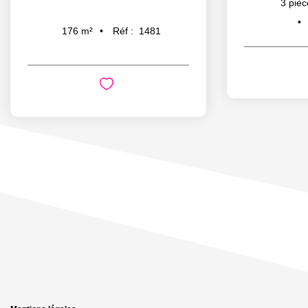
3
pièc
Réf :
1481
176
m²