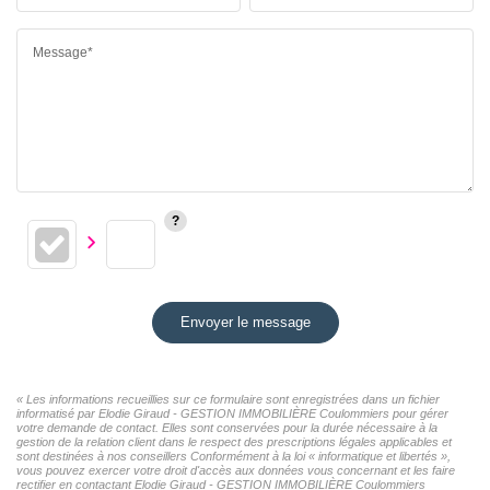
Message*
Envoyer le message
« Les informations recueillies sur ce formulaire sont enregistrées dans un fichier
informatisé par Elodie Giraud - GESTION IMMOBILIÈRE Coulommiers pour gérer
votre demande de contact. Elles sont conservées pour la durée nécessaire à la
gestion de la relation client dans le respect des prescriptions légales applicables et
sont destinées à nos conseillers Conformément à la loi « informatique et libertés »,
vous pouvez exercer votre droit d'accès aux données vous concernant et les faire
rectifier en contactant Elodie Giraud - GESTION IMMOBILIÈRE Coulommiers