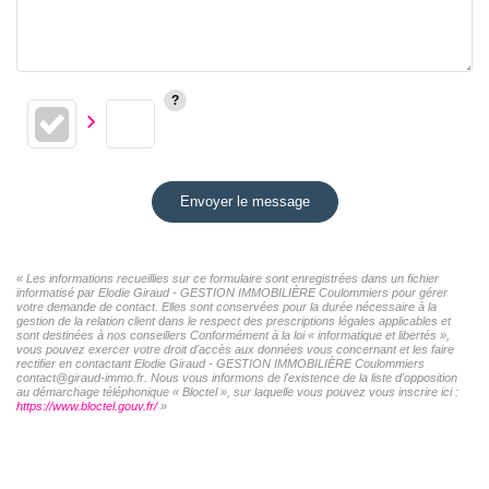
Envoyer le message
« Les informations recueillies sur ce formulaire sont enregistrées dans un fichier
informatisé par Elodie Giraud - GESTION IMMOBILIÈRE Coulommiers pour gérer
votre demande de contact. Elles sont conservées pour la durée nécessaire à la
gestion de la relation client dans le respect des prescriptions légales applicables et
sont destinées à nos conseillers Conformément à la loi « informatique et libertés »,
vous pouvez exercer votre droit d'accès aux données vous concernant et les faire
rectifier en contactant Elodie Giraud - GESTION IMMOBILIÈRE Coulommiers
contact@giraud-immo.fr. Nous vous informons de l'existence de la liste d'opposition
au démarchage téléphonique « Bloctel », sur laquelle vous pouvez vous inscrire ici :
https://www.bloctel.gouv.fr/
»