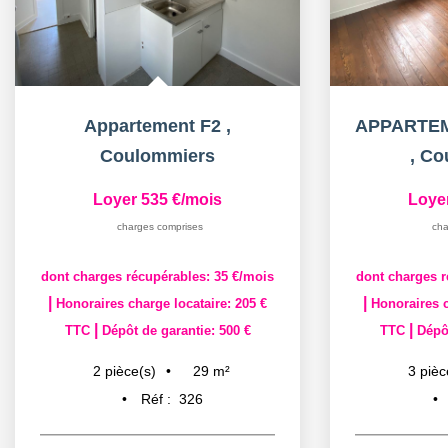
Appartement F2
,
Coulommiers
,
Co
Loyer 535 €/mois
Loye
charges comprises
cha
dont charges récupérables: 35 €/mois
dont charges r
|
|
Honoraires charge locataire: 205 €
Honoraires c
|
|
TTC
Dépôt de garantie: 500 €
TTC
Dépôt
29
m²
2
pièce(s)
3
pièc
Réf :
326