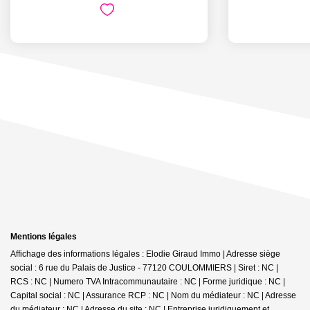
Mentions légales
Affichage des informations légales : Elodie Giraud Immo | Adresse siège
social : 6 rue du Palais de Justice - 77120 COULOMMIERS | Siret : NC |
RCS : NC | Numero TVA Intracommunautaire : NC | Forme juridique : NC |
Capital social : NC | Assurance RCP : NC | Nom du médiateur : NC | Adresse
du médiateur : NC | Adresse du site : NC |
Entreprise juridiquement et