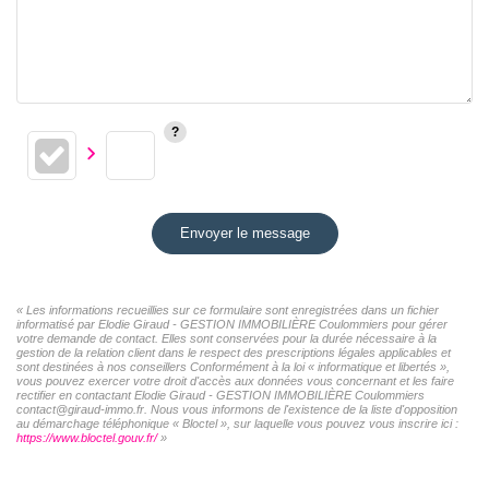
Envoyer le message
« Les informations recueillies sur ce formulaire sont enregistrées dans un fichier
informatisé par Elodie Giraud - GESTION IMMOBILIÈRE Coulommiers pour gérer
votre demande de contact. Elles sont conservées pour la durée nécessaire à la
gestion de la relation client dans le respect des prescriptions légales applicables et
sont destinées à nos conseillers Conformément à la loi « informatique et libertés »,
vous pouvez exercer votre droit d'accès aux données vous concernant et les faire
rectifier en contactant Elodie Giraud - GESTION IMMOBILIÈRE Coulommiers
contact@giraud-immo.fr. Nous vous informons de l'existence de la liste d'opposition
au démarchage téléphonique « Bloctel », sur laquelle vous pouvez vous inscrire ici :
https://www.bloctel.gouv.fr/
»