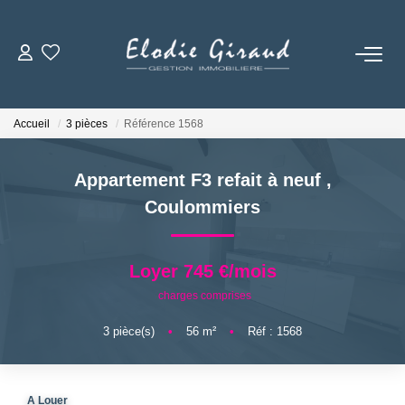
ACCUEIL
Accueil
3 pièces
Référence 1568
L'AGENCE
Appartement F3 refait à neuf
,
LOCATIONS
Coulommiers
GESTION LOCATIVE
Loyer 745 €/mois
charges comprises
NOS TARIFS
3
pièce(s)
•
56
m²
•
Réf : 1568
CONTACT
A Louer