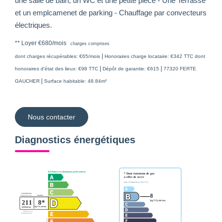
une salle de bain, un WC et une petite pièce - Une Terrasse
et un emplcamenet de parking - Chauffage par convecteurs
électriques.
**
Loyer €680/mois
charges comprises
|
dont charges récupérables: €65/mois
Honoraires charge locataire: €342 TTC
dont
|
|
honoraires d'état des lieux: €98 TTC
Dépôt de garantie: €615
77320 FERTE
|
GAUCHER
Surface habitable: 48.84m²
Nous contacter
Diagnostics énergétiques