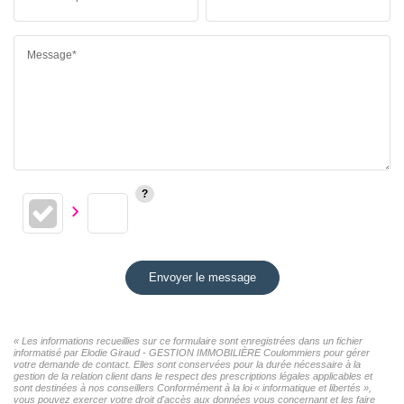
Message*
Envoyer le message
« Les informations recueillies sur ce formulaire sont enregistrées dans un fichier
informatisé par Elodie Giraud - GESTION IMMOBILIÈRE Coulommiers pour gérer
votre demande de contact. Elles sont conservées pour la durée nécessaire à la
gestion de la relation client dans le respect des prescriptions légales applicables et
sont destinées à nos conseillers Conformément à la loi « informatique et libertés »,
vous pouvez exercer votre droit d'accès aux données vous concernant et les faire