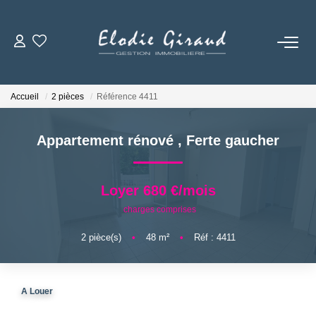
ACCUEIL
Accueil
2 pièces
Référence 4411
L'AGENCE
Appartement rénové
,
Ferte gaucher
LOCATIONS
Loyer 680 €/mois
GESTION LOCATIVE
charges comprises
2
pièce(s)
•
48
m²
•
Réf : 4411
NOS TARIFS
CONTACT
A Louer