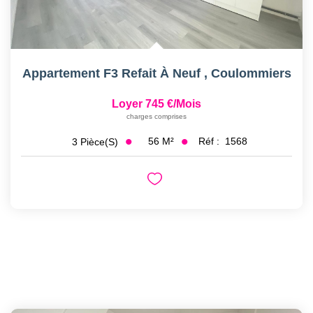
Appartement F3 Refait À Neuf
,
Coulommiers
Loyer 745 €/mois
charges comprises
56
M²
Réf :
1568
3
Pièce(s)