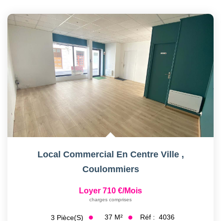
Local Commercial En Centre Ville
,
Coulommiers
Loyer 710 €/mois
charges comprises
37
M²
Réf :
4036
3
Pièce(s)