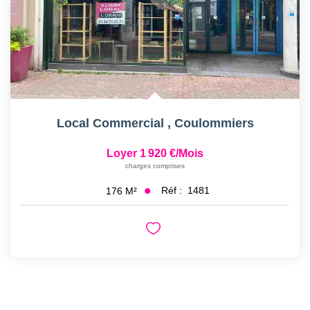
Local Commercial
,
Coulommiers
Loyer 1 920 €/mois
charges comprises
Réf :
1481
176
M²