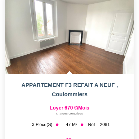
APPARTEMENT F3 REFAIT A NEUF
,
Coulommiers
Loyer 670 €/mois
charges comprises
47
M²
Réf :
2081
3
Pièce(s)