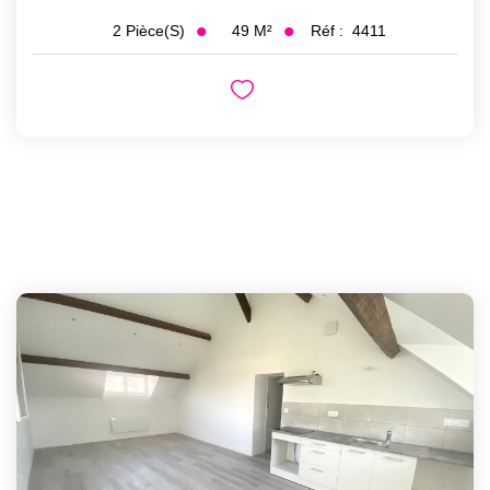
49
M²
Réf :
4411
2
Pièce(s)