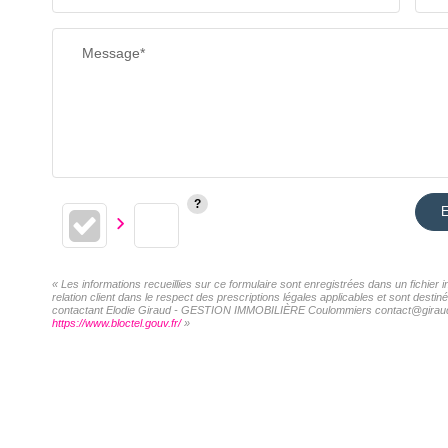
Message*
E
« Les informations recueillies sur ce formulaire sont enregistrées dans un fich
relation client dans le respect des prescriptions légales applicables et sont desti
contactant Elodie Giraud - GESTION IMMOBILIÈRE Coulommiers contact@giraud-immo.
https://www.bloctel.gouv.fr/
»