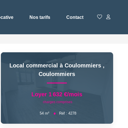
ocative
Nos tarifs
Contact
Local commercial à Coulommiers
,
Coulommiers
Loyer 1 632 €/mois
charges comprises
54
m²
Réf :
4278