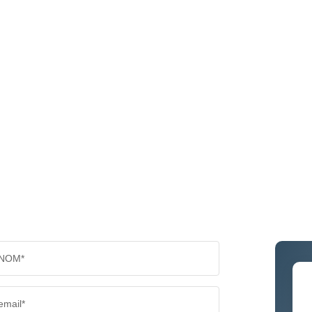
NOM*
email*