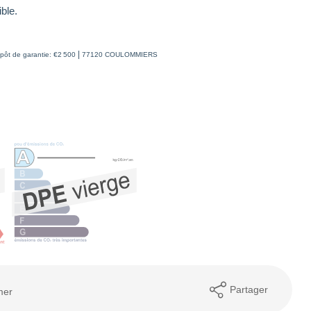
ible.
|
pôt de garantie: €2 500
77120 COULOMMIERS
Partager
mer