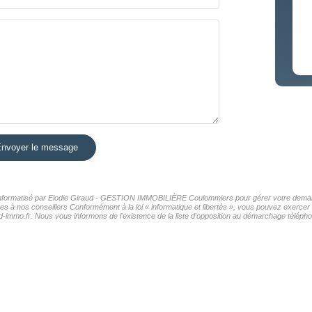
nvoyer le message
ier informatisé par Elodie Giraud - GESTION IMMOBILIÈRE Coulommiers pour gérer votre deman
nées à nos conseillers Conformément à la loi « informatique et libertés », vous pouvez exercer
fr. Nous vous informons de l'existence de la liste d'opposition au démarchage téléphoniqu