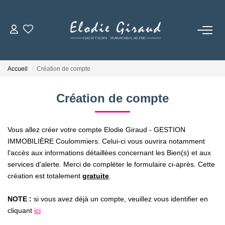
ACCUEIL
Accueil
Création de compte
L'AGENCE
Création de compte
LOCATIONS
Vous allez créer votre compte Elodie Giraud - GESTION
GESTION LOCATIVE
IMMOBILIÈRE Coulommiers. Celui-ci vous ouvrira notamment
l'accès aux informations détaillées concernant les Bien(s) et aux
services d'alerte. Merci de compléter le formulaire ci-après. Cette
NOS TARIFS
création est totalement
gratuite
.
NOTE :
si vous avez déjà un compte, veuillez vous identifier en
CONTACT
cliquant
ici