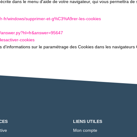
 décrite dans le menu d'aide de votre navigateur, qui vous permettra de
m/fr-fr/windows/supprimer-et-g%C3%A9rer-les-cookies
in/answer.py?hl=fr&answer=95647
-desactiver-cookies
lus d'informations sur le paramétrage des Cookies dans les navigateurs 
CES
LIENS UTILES
tive
Mon compte