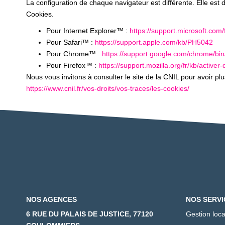
La configuration de chaque navigateur est différente. Elle est
Cookies.
Pour Internet Explorer™ :
https://support.microsoft.co
Pour Safari™ :
https://support.apple.com/kb/PH5042
Pour Chrome™ :
https://support.google.com/chrome/b
Pour Firefox™ :
https://support.mozilla.org/fr/kb/activer
Nous vous invitons à consulter le site de la CNIL pour avoir p
https://www.cnil.fr/vos-droits/vos-traces/les-cookies/
NOS AGENCES
NOS SERVI
6 RUE DU PALAIS DE JUSTICE, 77120
Gestion loca