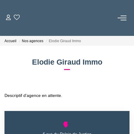
ACCUEIL
Accueil
Nos agences
Elodie Giraud Immo
L'AGENCE
Elodie Giraud Immo
LOCATIONS
GESTION LOCATIVE
Descriptif d'agence en attente.
NOS TARIFS
CONTACT
6 rue du Palais de Justice